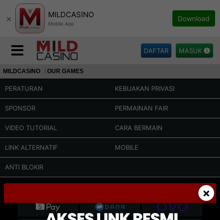
MILDCASINO
×
Download
Mobile App
DAFTAR
MASUK
MILDCASINO
OUR GAMES
PERATURAN
KEBIJAKAN PRIVASI
SPONSOR
PERMAINAN FAIR
VIDEO TUTORIAL
CARA BERMAIN
LINK ALTERNATIF
MOBILE
ANTI BLOKIR
Cara Pembayaran:
×