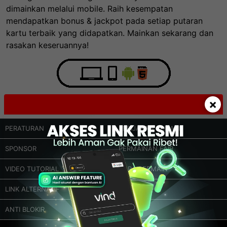
dimainkan melalui mobile. Raih kesempatan
mendapatkan bonus & jackpot pada setiap putaran
kartu terbaik yang didapatkan. Mainkan sekarang dan
rasakan keseruannya!
×
MAINKAN
PERATURAN
KEBIJAKAN PRIVASI
SPONSOR
PERMAINAN FAIR
VIDEO TUTORIAL
CARA BERMAIN
LINK ALTERNATIF
MOBILE
ANTI BLOKIR