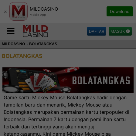
MILDCASINO
×
Download
Mobile App
DAFTAR
MASUK
MILDCASINO
BOLATANGKAS
BOLATANGKAS
Game kartu Mickey Mouse Bolatangkas hadir dengan
tampilan baru dan menarik, Mickey Mouse atau
Bolatangkas merupakan permainan kartu terpopuler di
Indonesia. Permainan 7 kartu dengan pemilihan kartu
terbaik dan tertinggi yang akan menguji
ketangkasanmu. Kini game Mickey Mouse bisa