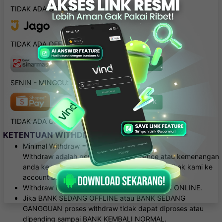
TIDAK ADA OFFLINE
TIDAK ADA OFFLINE
MASUK E-BANKING
SENIN - MINGGU: 22.00 - 00.00 WIB
DOWNLOAD APK
TIDAK ADA OFFLINE
KETENTUAN WITHDRAW
Minimal Withdraw = 25.000 IDR
Withdraw adalah penarikan chips balance atau kemenangan
anda ke uang asli yang akan dikirimkan dari pihak kami ke
account bank anda.
Withdraw hanya dapat diproses selama BANK ONLINE.
Jika BANK SEDANG OFFLINE atau BANK SEDANG
GANGGUAN proses withdraw tidak dapat diproses atau
dipending sampai BANK KEMBALI NORMAL.