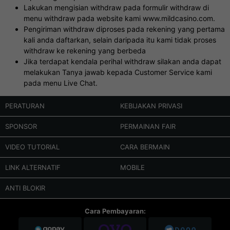
Lakukan mengisian withdraw pada formulir withdraw di
menu withdraw pada website kami www.mildcasino.com.
Pengiriman withdraw diproses pada rekening yang pertama
kali anda daftarkan, selain daripada itu kami tidak proses
withdraw ke rekening yang berbeda
Jika terdapat kendala perihal withdraw silakan anda dapat
melakukan Tanya jawab kepada Customer Service kami
pada menu Live Chat.
PERATURAN
KEBIJAKAN PRIVASI
SPONSOR
PERMAINAN FAIR
VIDEO TUTORIAL
CARA BERMAIN
LINK ALTERNATIF
MOBILE
ANTI BLOKIR
Cara Pembayaran: