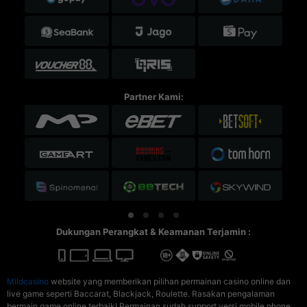
Partner Kami:
Dukungan Perangkat & Keamanan Terjamin :
Mildcasino
website yang memberikan pilihan permainan casino online dan
live game seperti Baccarat, Blackjack, Roulette. Rasakan pengalaman
bermain game online terbaik! Permainan sudah support versi mobile phone