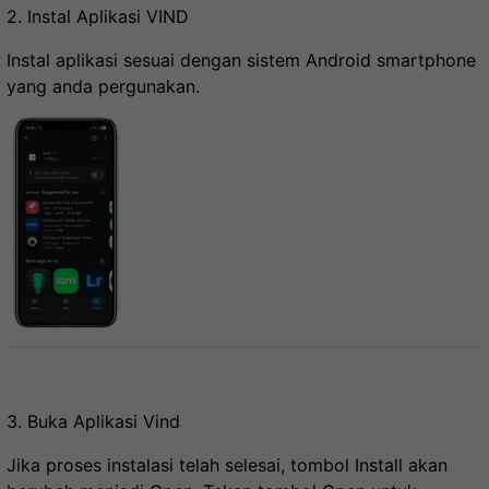
2. Instal Aplikasi VIND
Instal aplikasi sesuai dengan sistem Android smartphone
yang anda pergunakan.
3. Buka Aplikasi Vind
Jika proses instalasi telah selesai, tombol Install akan